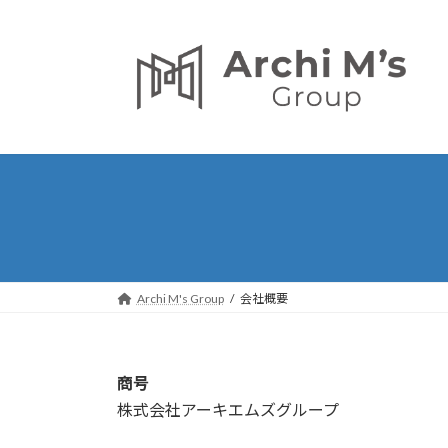
コ
ナ
ン
ビ
テ
ゲ
ン
ー
ツ
シ
へ
ョ
ス
ン
キ
に
ッ
移
プ
動
Archi M's Group
会社概要
商号
株式会社アーキエムズグループ